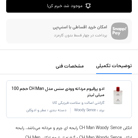
موجود شد خبرم کن!
امکان خرید اقساطی با اسنپ‌پی
پرداخت در چهار قسط بدون کارمزد
توضیحات تکمیلی
مشخصات فنی
ادو پرفیوم مردانه وودی سنس مدل CH Man حجم 100
میلی لیتر
گارانتی اصالت و سلامت فیزیکی کالا
برند :
Woody Sence
دسته بندی :
عطر و ادوکلن
ادكلن CH Man Woody Sence رايحه اي چرم و مردانه مي‌باشد. رايحه
ادكلن CH Man Woody Sence برگرفته از رايحه ادكلن CH Men