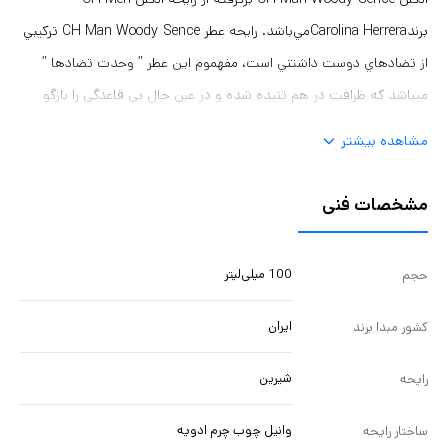
برندCarolina Herreraمي‌باشد. رايحه عطر CH Man Woody Sence تركيبي
از تضادهاي دوست داشتني است، مفهموم این عطر ” وحدت تضادها ”
میباشد که ظرافت در هم تنیده شده و در عین حال بی قاعدگی را بازگو
میکند . بطری این محصول همانند نوع زنانه ی خود شکیل و چرمی شکل ،
مشاهده بیشتر
ولی قهوه ای شکلاتی میباشد . طیف اصلی بویایی عطر چرمی ، وانیلی و
چوبی میباشد . كه با ظرافت خاصي تمام آنچه را كه از يك رايحه گرم انتظار
مشخصات فنی
داريد به شما تقديم مي كند. ادكلن CH Man Woody Sence مخصوص
آقايان منحصر به فرد و استثنايي است.
100 میلی‌لیتر
حجم
ایران
کشور مبدا برند
شیرین
رایحه
وانیل چوب چرم ادویه
ساختار رایحه