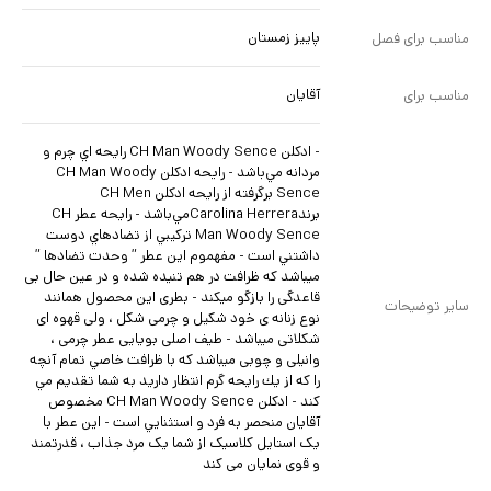
پاییز زمستان
مناسب برای فصل
آقایان
مناسب برای
- ادكلن CH Man Woody Sence رايحه اي چرم و
مردانه مي‌باشد - رايحه ادكلن CH Man Woody
Sence برگرفته از رايحه ادكلن CH Men
برندCarolina Herreraمي‌باشد - رايحه عطر CH
Man Woody Sence تركيبي از تضادهاي دوست
داشتني است - مفهموم این عطر ” وحدت تضادها ”
میباشد که ظرافت در هم تنیده شده و در عین حال بی
قاعدگی را بازگو میکند - بطری این محصول همانند
سایر توضیحات
نوع زنانه ی خود شکیل و چرمی شکل ، ولی قهوه ای
شکلاتی میباشد - طیف اصلی بویایی عطر چرمی ،
وانیلی و چوبی میباشد كه با ظرافت خاصي تمام آنچه
را كه از يك رايحه گرم انتظار داريد به شما تقديم مي
كند - ادكلن CH Man Woody Sence مخصوص
آقايان منحصر به فرد و استثنايي است - این عطر با
یک استایل کلاسیک از شما یک مرد جذاب ، قدرتمند
و قوی نمایان می کند