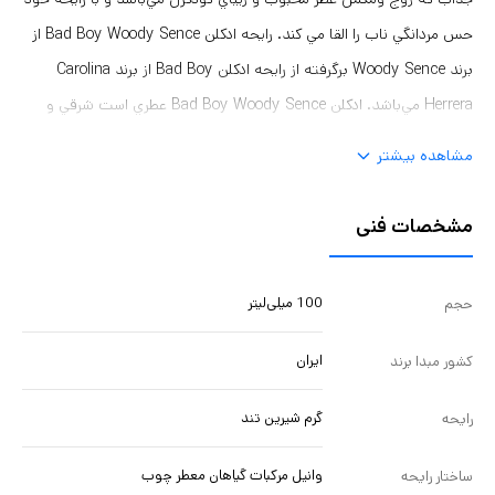
حس مردانگي ناب را القا مي كند. رايحه ادكلن Bad Boy Woody Sence از
برند Woody Sence برگرفته از رايحه ادكلن Bad Boy از برند Carolina
Herrera مي‌باشد. ادكلن Bad Boy Woody Sence عطري است شرقي و
ادويه اي مخصوص مردان جسوركه براصول خود پايبند هستند.
مشاهده بیشتر
مشخصات فنی
100 میلی‌لیتر
حجم
ایران
کشور مبدا برند
گرم شیرین تند
رایحه
وانیل مرکبات گیاهان معطر چوب
ساختار رایحه