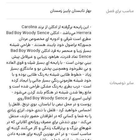
بهار تابستان پاییز زمستان
مناسب برای فصل
- این رایحه برگرفته از ادكلن از برند Carolina
Herrera مي‌باشد - ادكلن Bad Boy Woody Sence
عطري است شرقي و ادويه اي مخصوص مردان
جسوركه براصول خود پايبند هستند - طراحي شيشه
بسيار زيبا و منحصر به فرد ادكلن Bad Boy Woody
Sence نماد قدرت، هياهو، زيبايي و غيرقابل پيش
بيني بودن است - با رايحه اي بسيار شيك و فوق العاده
و بي نظيرخود وهمچنين پخش بو و ماندگاري بسيار
زياد - خطوط طلایی شیشه به رنگ طلایی بوده و با
خود شيشه هارموني رنگي بسيار جالبي را ايجاد کرده
سایر توضیحات
است - درب بطری به رنگ مشکی طراحی شده است و
مانع رها شدن شيشه در هنگام بلند کردن مي‌شود -
اولين اسپري از Bad Boy Woody Sence روي
پوست و در محل نبض يا لباستان، بوي ترنج , فلفل را
احساس خواهيد کرد - فلفل با تندي خود، انرژي زيادي
را به شما و کساني که در اطرافتان حضور دارند، منتقل
مي‌کند - بوی تندش براي مصرف روزانه‌ي آقاياني که در
شهرهاي بزرگ و پرترافيک زندگي و کار مي‌کنند گزينه اي
مناسب است - و در آخر بهترین گزینه برای هدیه دادن
به دوستان پر انرژی شما می باشد