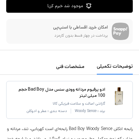
موجود شد خبرم کن!
امکان خرید اقساطی با اسنپ‌پی
پرداخت در چهار قسط بدون کارمزد
توضیحات تکمیلی
مشخصات فنی
ادو پرفیوم مردانه وودی سنس مدل Bad Boy حجم
100 میلی لیتر
گارانتی اصالت و سلامت فیزیکی کالا
برند :
Woody Sence
دسته بندی :
عطر و ادوکلن
رايحه ادكلن Bad Boy Woody Sence رايحه‌اي است كهربايي، تند، مردانه و
جذاب كه زوج ومكمل عطر محبوب و زيباي گودگرل مي‌باشد و با رايحه خود