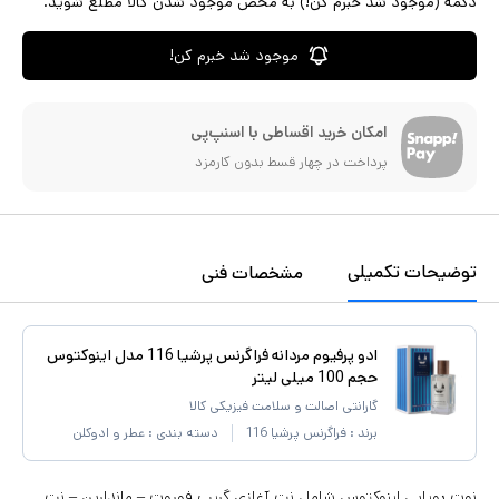
دکمه (موجود شد خبرم کن!) به محض موجود شدن کالا مطلع شوید.
موجود شد خبرم کن!
امکان خرید اقساطی با اسنپ‌پی
پرداخت در چهار قسط بدون کارمزد
توضیحات تکمیلی
مشخصات فنی
ادو پرفیوم مردانه فراگرنس پرشیا 116 مدل اینوکتوس
حجم 100 میلی لیتر
گارانتی اصالت و سلامت فیزیکی کالا
برند :
فراگرنس پرشیا 116
دسته بندی :
عطر و ادوکلن
نوت بویایی اینوکتوس شامل نت آغازی گریپ فوروت – ماندارین – نت