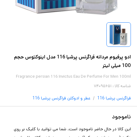
ادو پرفیوم مردانه فراگرنس پرشیا 116 مدل اینوکتوس حجم
100 میلی لیتر
Fragrance persian 116 Invictus Eau De Perfume For Men 100ml
شناسه کالا :
۷۴۰۹۵۶۵۱
/
فراگرنس پرشیا 116
عطر و ادوکلن
فراگرنس پرشیا 116
ناموجود
این کالا در حال حاضر ناموجود است. شما می توانید با کلیک بر روی