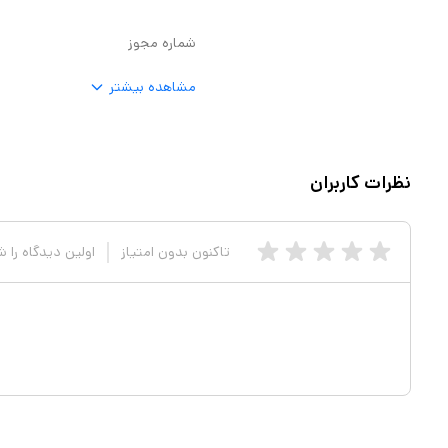
نت میانی آن شامل گل مریم و
شماره مجوز
 کاکائو، عمق و دوام رایحه را
مشاهده بیشتر
رم و شیرین این عطر، ترکیبی از
طر باکیفیت را ارائه میدهد. ساختار
و لطیف میباشد. با شماره مجوز
نظرات کاربران
ه تاییدیه‌های لازم برای استفاده
تاکنون بدون امتیاز
اولین دیدگاه را 