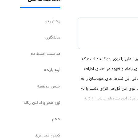
پخش بو
ماندگاری
مناسبت استفاده
رفدار مخصوص خاص‌پسندان با بوی اغواکننده است که
ی بادام و قهوه در فضای اطراف
نوع رایحه
تی این نت‌ها جای خودشان را به
جنس محفظه
بوی این گل‌ها، انرژی مثبت را به
ود. این نت‌های پایانی از دانه‌
نوع عطر و ادکلن زنانه
شما را بیشتر می‌کند. هم‌چنین
یی آن را به رخ بیننده می‌کشد.
حجم
ادو پرفیوم زنانه نیفتی مدل گود گرل حجم 30 میلی لیتر ادو پرفیوم زنانه نیفتی مدل گود گرل، با حجم 30
کشور مبدا برند
رم، هر بانویی را محسور خود میکند.