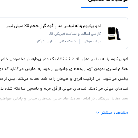
ادو پرفیوم زنانه نیفتی مدل گود گرل حجم 30 میلی لیتر
گارانتی اصالت و سلامت فیزیکی کالا
برند :
نیفتی
دسته بندی :
عطر و ادوکلن
ادو پرفیوم زنانه نیفتی مدل GOOD GIRL، یک عطر پرط
هنگام اسپری نمودن آن، رایحه‌های جادویی از خود به نمایش می‌گذارد که بو
پخش می‌شود. این ترکیب انرژی و هیجان را به شما هدیه می‌کند. پس از مد
نت‌های میانی می‌دهند. نت‌های میانی از گل مریم و یاسمین ساخته ‌شده‌اند. 
شما هدیه می‌کنند. در ادامه شاهد جابه‌جایی نت‌های میانی و پایانی خواهید ب
تونکا و کاکائو تشکیل می‌شوند. بوی شیرین این ترکیب دوگانه، شادی و نشاط 
مشاهده بیشتر
شیشه بسیار خاص و باکیفیت این مدل گودگرل در کنار سایر لوازم آرایشی، زیبا
میلی‌لیتر، یک عطر جذاب و دل‌انگیز است که با ترکیبی از رایحه‌های شرقی و گ