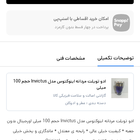
امکان خرید اقساطی با اسنپ‌پی
پرداخت در چهار قسط بدون کارمزد
توضیحات تکمیلی
مشخصات فنی
ادو تویلت مردانه اینوکتوس مدل Invictus حجم 100
میلی
گارانتی اصالت و سلامت فیزیکی کالا
دسته بندی :
عطر و ادوکلن
ادو تویلت مردانه اینوکتوس مدل Invictus حجم 100 میلی اورجینال بدون
جعبه * کیفیت خیلی عالی * رایحه ی معتدل * ماندگاری و پخش خیلی