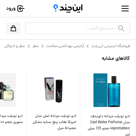
ورود
جستجو کنید...
فروشگاه اینترنتی این‌چند
آرایشی،بهداشتی،سلامت
عطر
عطر و ادوکلن
کالاهای مشابه
ادو تویلت مردانه اصل مدل
ادو تویلت مردان
ادو تویلت مردانه داویدف
امریکا عقاب پنج ستاره مشکی
مموریز حجم ۱۰۰ میل
مدل Cool Water Perfume
حجم۵۰ میل
vaporisateur حجم 125 میلی
لیتر