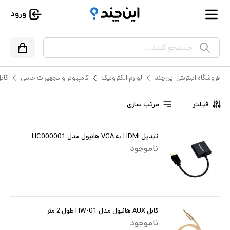
ورود
جستجو کنید...
فروشگاه اینترنتی این‌چند
لوازم الکترونیک
کامپیوتر و تجهیزات جانبی
کاب
فیلتر
مرتب سازی
تبدیل HDMI به VGA هانیول مدل HC000001
ناموجود
کابل AUX هانیول مدل HW-01 طول 2 متر
ناموجود