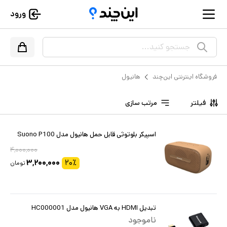
ورود
جستجو کنید...
فروشگاه اینترنتی این‌چند
هانیول
فیلتر
مرتب سازی
اسپیکر بلوتوثی قابل حمل هانیول مدل Suono P100
۴,۰۰۰,۰۰۰
۳,۲۰۰,۰۰۰
۲۰
٪
تومان
تبدیل HDMI به VGA هانیول مدل HC000001
ناموجود