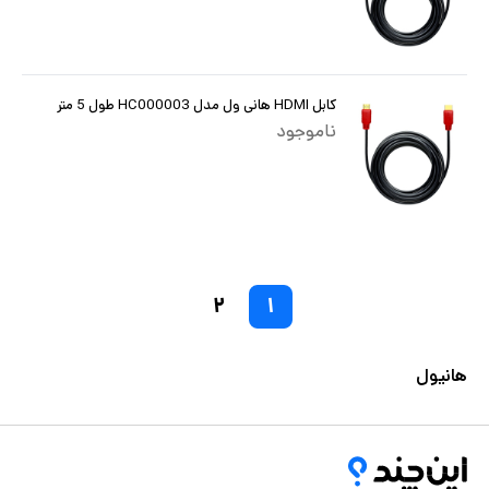
کابل HDMI هانی ول مدل HC000003 طول 5 متر
ناموجود
۲
۱
هانیول