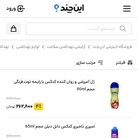
ورود
جستجو کنید...
فروشگاه اینترنتی این‌چند
آرایشی،بهداشتی،سلامت
لوازم بهداشتی
بهداش
فیلتر
مرتب سازی
ژل آمیزشی و روان کننده کدکس با رایحه توت فرنگی
حجم 90ml
۲۷۲,۸۰۰
۲۶۲,۸۰۰
۴
٪
تومان
اسپری تاخیری کدکس دابل دیلی حجم 65ml
۷۵۰,۰۰۰