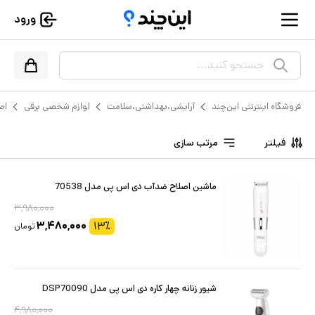
ورود
جستجو کنید...
فروشگاه اینترنتی این‌چند
آرایشی،بهداشتی،سلامت
لوازم شخصی برقی
اص
فیلتر
مرتب سازی
ماشین اصلاح ضدآب دی اس پی مدل 70538
۳,۹۸۰,۰۰۰
۳,۴۸۰,۰۰۰
۱۳
٪
تومان
شیور زنانه چهار کاره دی اس پی مدل DSP70090
۴,۹۸۰,۰۰۰