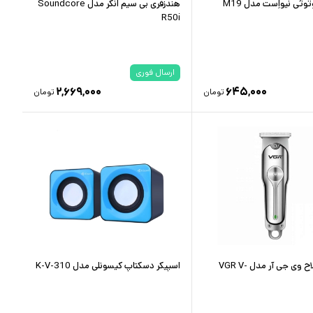
ثی نیواِست مدل M19
هندزفری بی سیم انکر مدل Soundcore
R50i
ارسال فوری
۲,۶۶۹,۰۰۰
۶۴۵,۰۰۰
تومان
تومان
ماشین اصلاح وی جی آر مدل VGR V-
اسپیکر دسکتاپ کیسونلی مدل K-V-310