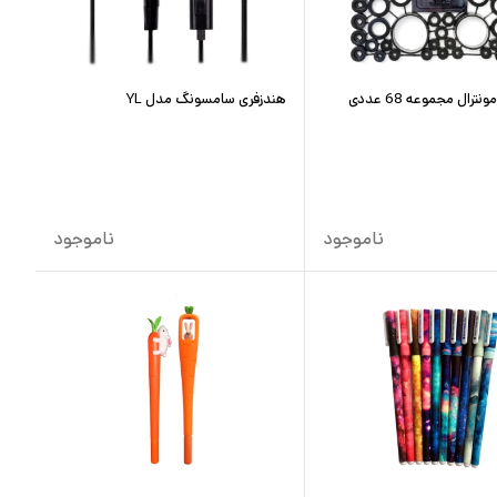
ترال مجموعه 68 عددی
هندزفری سامسونگ مدل YL
ناموجود
ناموجود