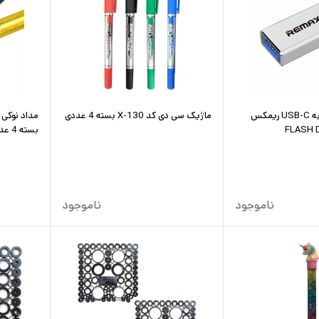
مبدل USB OTG به USB-C ریمکس
ماژیک سی دی کد X-130 بسته 4 عددی
بسته 4 عددی
ناموجود
ناموجود