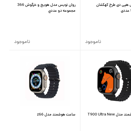
 هپی دی طرح کهکشان
روان نویس مدل هويج و خرگوش 366
مجموعه دو عددي
ناموجود
ناموجود
 T900 Ultra New
ساعت هوشمند مدل z66