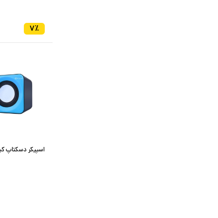
۷
٪
اسپیکر دسکتاپ کیسو