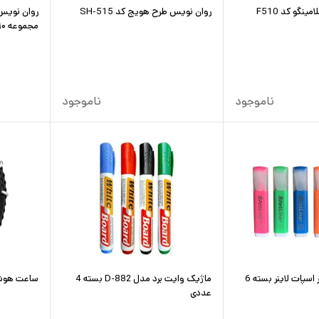
نگو کد F510
روان نویس طرح هویج کد SH-515
روان نویس
مجموعه ۱۰ عددی
ناموجود
ناموجود
ماژیک علامت گذار اسپات لاینر بسته 6
ماژیک وایت برد مدل D-882 بسته 4
ساعت هوشمند مدل
عددی