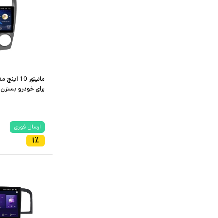
برای خودرو بسترن B50 دنده ای
ارسال فوری
۱
٪