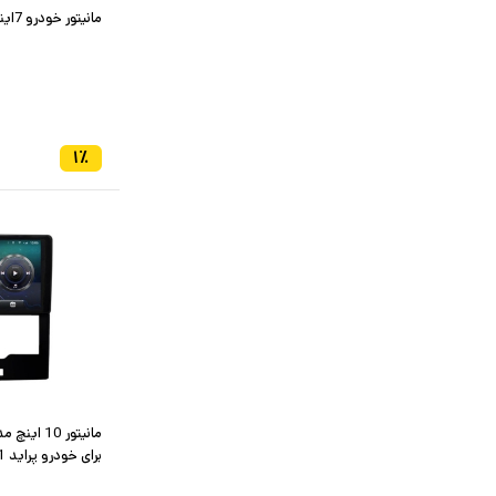
مانیتور خودرو 7اینچ 2 تیکه تیبا شرکتی
۱
٪
برای خودرو پراید 111