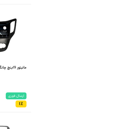
مانیتور 9اینچ چانگان CS35 رنگ مشکی
ارسال فوری
۱
٪