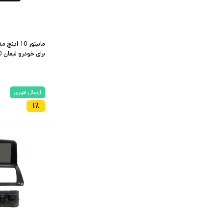
برای خودرو لیفان 620
ارسال فوری
۱
٪