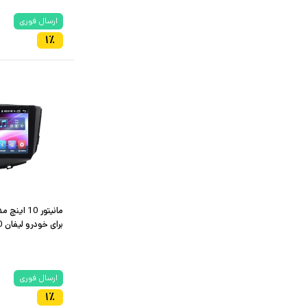
ارسال فوری
۱
٪
برای خودرو لیفان X60
ارسال فوری
۱
٪