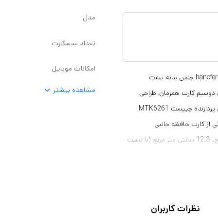
مدل
تعداد سیمکارت
امکانات موبایل
مشخصات کلی ابعاد 1.8 × 4.6 × 11.8 سانتیمتر وزن 117 گرم مدل hanofer v5 pro جنس بدنه پشت
مشاهده بیشتر
 دوسیم کارت همزمان, طراحی
کلاسیک و خوش‌دست, پشتیبانی از زبان فارسی امکانات موبایل منوی فارسی پردازنده چیپست MTK6261
حافظه RAM 32 مگابایت پشتيباني از کارت حافظه جانبي
microSDHC (بخش اختصاصی) صفحه نمایش اندازه صفحه نمایش 1.8 اینچ، 12.3 سانتی متر مربع (با نسبت
صفحه نمایش به بدنه 12.4 درصد) رزولوشن صفحه نمایش 320 * 240 پیکسل، نسبت 4:3 (با تراکم پیکسلی
110ppi) ارتباطات شبکه های ارتباطی 2G (GSM 900 / 1800) رادیو دارد GPS ندارد درگاه‌های ارتباطی
microUSB 2.0 دوربین دوربین های پشت گوشی ۱ ماژول دوربین رزولوشن دوربين اصلی 0.3 مگاپیکسلی دوربين
سلفي ندارد فلش LED دارد صدا بلندگو دارد خروجی صدا جک 3.5 میلی متری (3.5mm jack) سایر مشخصات
نظرات کاربران
ابل تعویض توسط کاربر رنگ طلایی, مشکی