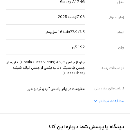
Galaxy A17 4G
مدل
06 آگوست 2025
زمان معرفی
164.4x77.9x7.5 میلی‌متر
ابعاد
192 گرم
وزن
جلو از جنس شیشه (Goriila Glass Victus) / فریم از
جنس پلاستیک / قاب پشتی از جنس الیاف شیشه‌
توضیحات بدنه
(Glass Fiber)
قابلیت‌های مقاومتی
مقاومت در برابر پاشش آب و گرد و غبار
مشاهده بیشتر
دیدگاه یا پرسش شما درباره این کالا