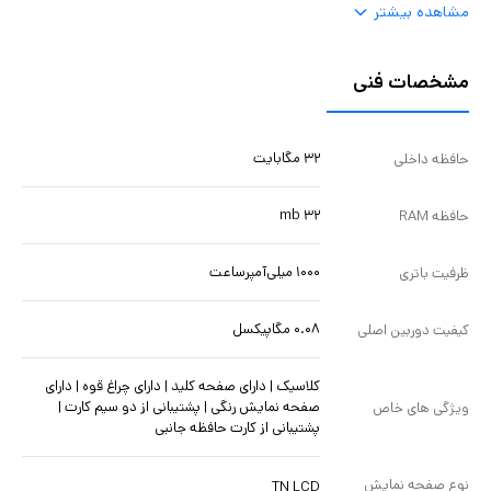
مشاهده بیشتر
دارد خروجی صدا جک 3.5 میلی‌متری باتری قابل تعویض دارد
مشخصات فنی
۳۲ مگابایت
حافظه داخلی
۳۲ mb
حافظه RAM
۱۰۰۰ میلی‌آمپرساعت
ظرفیت باتری
۰.۰۸ مگاپیکسل
کیفیت دوربین اصلی
کلاسیک | دارای صفحه کلید | دارای چراغ قوه | دارای
صفحه نمایش رنگی | پشتیبانی از دو سیم کارت |
ویژگی های خاص
پشتیبانی از کارت حافظه جانبی
نوع صفحه نمایش
TN LCD