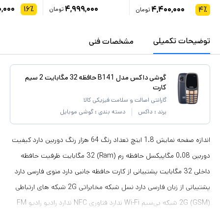
,۰۰۰
۱۶
٪
۴,۹۹۹,۰۰۰
۴,۴۰۰,۰۰۰
۴
٪
تومان
تومان
توضیحات تکمیلی
مشخصات فنی
گوشی داکس مدل B141 حافظه 32 مگابایت 2 سیم
کارت
گارانتی اصالت و سلامت فیزیکی کالا
برند :
داکس
دسته بندی :
گوشی موبایل
اندازه صفحه نمایش 1.8 اینچ تعداد رنگ 64 هزار رنگ دوربین دارد کیفیت
دوربین 0.08 مگاپیکسل حافظه رم (Ram) 32 مگابایت ظرفیت حافظه
داخلی 32 مگابایت پشتیبانی از کارت حافظه جانبی دارد منوی فارسی دارد
پشتیبانی از زبان فارسی دارد نسل شبکه مخابراتی 2G شبکه های ارتباطی
2G (GSM) شبکه بی‌سیم Wi-Fi ندارد فناوری NFC ندارد رادیو رادیو FM
بلوتوث نسخه 2.0 نوع درگاه ارتباطی Micro USB استاندارد 2.0 اسپیکر