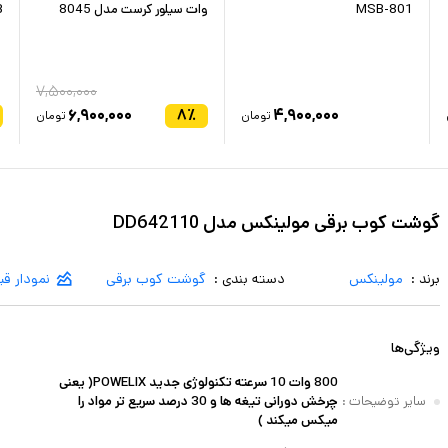
MSB-801
وات سیلور کرست مدل 8045
B
۷,۵۰۰,۰۰۰
۶,۹۰۰,۰۰۰
۸
٪
۴,۹۰۰,۰۰۰
تومان
تومان
گوشت کوب برقی مولینکس مدل DD642110
برند :
مولینکس
دسته بندی :
گوشت کوب برقی
نمودار ق
ویژگی‌ها
800 وات 10 سرعته تکنولوژی جدید POWELIX( یعنی
سایر توضیحات
:
چرخش دورانی تیغه ها و 30 درصد سریع تر مواد را
میکس میکند )