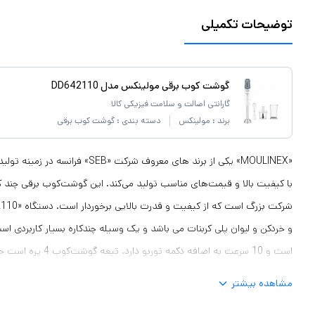
توضیحات تکمیلی
گوشت کوب برقی مولینکس مدل DD642110
گارانتی اصالت و سلامت فیزیکی کالا
برند :
مولینکس
دسته بندی :
گوشت کوب برقی
«MOULINEX» یکی از برند های معروف شرکت «
با کیفیت بالا و قیمت‌های مناسب تولید می‌کند. این گوشت‌کوب برقی چند ک
است و 10 سرعت به اضافه د
مشاهده بیشتر
دورانی تیغه ها و 30 درصد سریع تر مواد را میکس میکند ) از پس خ