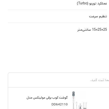
عملکرد توربو (Turbo)
تنظیم سرعت
25×25×15 سانتی‌متر
شما ثبت کنید.
گوشت کوب برقی مولینکس مدل
DD642110