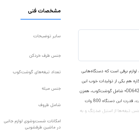
مشخصات فنی
سایر توضیحات
جنس ظرف خردکن
SEB» فرانسه در زمینه تولید لوازم برقی است که دستگاه‌هایی
تعداد تیغه‌های گوشت‌کوب
اره هم یکی از تولیدات خوب این
جنس میله
شرکت بزرگ است که از کیفیت و قدرت بالایی برخوردار است. دستگاه «DD642110» شامل گوشت‌کوب، همزن
و خردکن و لیوان پلی کربنات می باشد و یک وسیله چندکاره بسیار کاربردی است. قدرت این دستگاه 800 وات
شامل ظروف
کمه توربو دارد. تیغه گوشت‌کوب 4 پره است جنس تیغه‌ها از استیل ضدزنگ و به
سفارش مولینکس توسط شرکت زولینگن آلمان ساخته شده است و با تکنولوژی جدید POWELIX( یعنی چرخش
امکانات شست‌وشوی لوازم جانبی
در ماشین ظرفشویی
رد کردن و له کردن موادغذایی مختلف بر