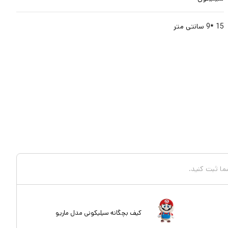
15 *9 سانتی متر
شما ثبت کنید.
کیف بچگانه سیلیکونی مدل ماریو