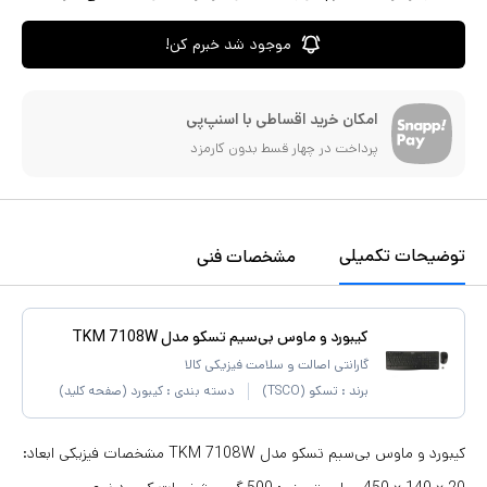
موجود شد خبرم کن!
امکان خرید اقساطی با اسنپ‌پی
پرداخت در چهار قسط بدون کارمزد
توضیحات تکمیلی
مشخصات فنی
کیبورد و ماوس بی‌سیم تسکو مدل TKM 7108W
گارانتی اصالت و سلامت فیزیکی کالا
برند :
تسکو (TSCO)
دسته بندی :
کیبورد (صفحه کلید)
کیبورد و ماوس بی‌سیم تسکو مدل TKM 7108W مشخصات فیزیکی ابعاد: