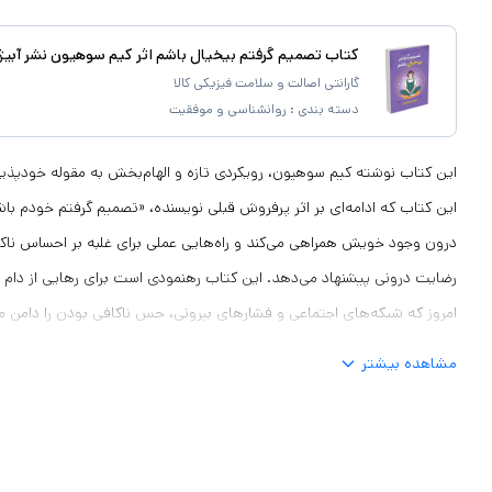
کتاب تصمیم گرفتم بیخیال باشم اثر کیم سوهیون نشر آبیژ
گارانتی اصالت و سلامت فیزیکی کالا
دسته بندی :
روانشناسی و موفقیت
این کتاب نوشته کیم سوهیون، رویکردی تازه و الهام‌بخش به مقوله خودپذیر
این کتاب که ادامه‌ای بر اثر پرفروش قبلی نویسنده، «تصمیم گرفتم خودم باش
درون وجود خویش همراهی می‌کند و راه‌هایی عملی برای غلبه بر احساس ناک
رضایت درونی پیشنهاد می‌دهد. این کتاب رهنمودی است برای رهایی از دام 
امروز که شبکه‌های اجتماعی و فشارهای بیرونی، حس ناکافی بودن را دامن م
و تسلی‌دهنده دارد: شما همین‌گونه که هستید، کامل و ارزشمندید. سوهیون 
مشاهده بیشتر
تجربیات شخصی خود از گرفتارشدن در دام مقایسه و جستجوی کمال را به اشت
چگونه با پذیرش خود و رهایی از انتظارات دیگران، توانست زندگی‌اش را دگرگ
امروز که شبکه‌های اجتماعی و فرهنگ ظاهرگرایی بر آن حاکم است، بیش از هر 
مهربان باشیم و ارزش وجودی خویش را بازیابیم. نویسنده تأکید می‌کند که لا