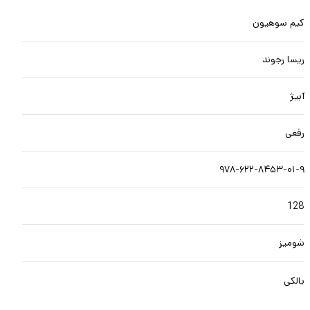
کیم سوهیون
ریسا رجوند
آبیژ
رقعی
۹۷۸-۶۲۲-۸۴۵۳-۰۱-۹
128
شومیز
بالکی