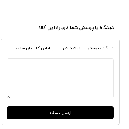
بی‌نقص باشیم؛ بلکه باید خود واقعی‌مان را بپذیریم و به آن افتخار کنیم. نوی
چگونه خود را همانگونه که هستند بپذیرند، به جای پیروی از خواسته‌های دی
دیدگاه یا پرسش شما درباره این کالا
دهند، و شهامت ناامید شدن و شروع دوباره را در خود پرورش دهند. او همچنی
سالم در روابط، و مهربانی با خود در مواجهه با شکست‌ها و اشتباهات تأکید م
کتاب، تلفیق خردمندانه متن با تصاویر گویا و الهام‌بخش است که پیام نویسند
دیدگاه ، پرسش یا انتقاد خود را نسب به این کالا بیان نمایید :
قلب خواننده حک می‌کند. همچنین، سبک نگارش سوهیون، توأم با لحنی دوست
را به تجربه‌ای لذت‌بخش و غنی‌کننده بدل می‌سازد. کتاب اثری است که می‌تو
به خصوص مخاطبانی که در تلاش برای دستیابی به استانداردهای غیرواقع‌بینانه
این اثر یادآور می‌شود که کلید خوشبختی و برقراری روابط سالم با دیگران، نه 
ایجاد رابطه‌ای عمیق و پذیرا با خویشتن است.
ارسال دیدگاه