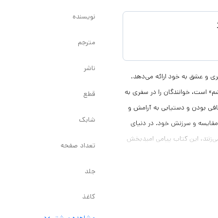
نویسنده
مترجم
ناشر
ی و عشق به خود ارائه می‌دهد.
م» است، خوانندگان را در سفری به
قطع
افی بودن و دستیابی به آرامش و
شابک
مقایسه و سرزنش خود. در دنیای
ی‌زنند، این کتاب پیامی امیدبخش
تعداد صفحه
با بیانی صمیمی و همدلانه،
راک می‌گذارد و نشان می‌دهد که
جلد
ون سازد. او معتقد است در دنیای
کاغذ
زمان دیگری نیاز داریم که با خود
زم نیست همواره فردی باحال و