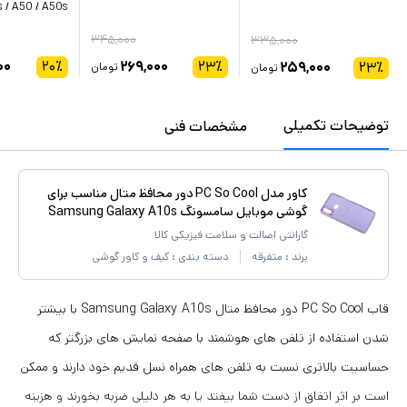
 / A50 / A50s
۳۴۵,۰۰۰
۳۳۵,۰۰۰
۰۰
۲۰
٪
۲۶۹,۰۰۰
۲۳
٪
۲۵۹,۰۰۰
۲۳
٪
تومان
تومان
توضیحات تکمیلی
مشخصات فنی
کاور مدل PC So Cool دور محافظ متال مناسب برای
گوشی موبایل سامسونگ Samsung Galaxy A10s
گارانتی اصالت و سلامت فیزیکی کالا
برند :
متفرقه
دسته بندی :
کیف و کاور گوشی
قاب PC So Cool دور محافظ متال Samsung Galaxy A10s با بیشتر
شدن استفاده از تلفن های هوشمند با صفحه نمایش های بزرگتر که
حساسیت بالاتری نسبت به تلفن های همراه نسل قدیم خود دارند و ممکن
است بر اثر اتفاق از دست شما بیفتد یا به هر دلیلی ضربه بخورند و هزینه