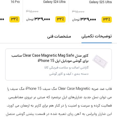
16 Pro
Galaxy S24 Ultra
Galaxy S25 Ultra
۴۹۵,۰۰۰
۴۹۵,۰۰۰
۰۰
۳۲
٪
۳۳۹,۰۰۰
۳۲
٪
۳۳۹,۰۰۰
۳۲
٪
تومان
تومان
توضیحات تکمیلی
مشخصات فنی
کاور مدل Clear Case Magnetic Mag Safe مناسب
برای گوشی موبایل اپل iPhone 15
گارانتی اصالت و سلامت فیزیکی کالا
دسته بندی :
کیف و کاور گوشی
قاب ضد ضربه Clear Case Magnetic مگ سیف iPhone 15 مگ سیف را
می توان نسل جدید شارژرهای اپل برشمرد که مبتنی بر نیروی مغناطیسی
فعالیت کرده و سرعت و امنیت را در کنار هم برای کاربر به ارمغان می آورد.
این شارژر وایرلس به آهن ربای تعبیه شده در قسمت پشتی گوشی متصل