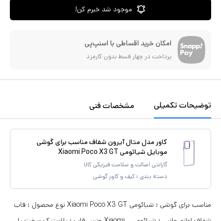
موجود شد خبرم کن!
امکان خرید اقساطی با اسنپ‌پی
پرداخت در چهار قسط بدون کارمزد
توضیحات تکمیلی
مشخصات فنی
کاور مدل متال آیرون شفاف مناسب برای گوشی
موبایل شیائومی Xiaomi Poco X3 GT
گارانتی اصالت و سلامت فیزیکی کالا
دسته بندی :
کیف و کاور گوشی
مناسب برای گوشی : شیائومی Xiaomi Poco X3 GT نوع محصول : قاب
شفاف لوازم جانبی : شیائومی _ Xiaomi جنس قاب : پلاستیک سخت پلی