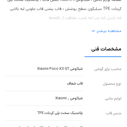
کربنات TPE سیلیکون سطح پوشش : قاب پشتی قاب جلویی لبه بالایی
لبه پایینی لبه چپ لبه راست حفاظت از دکمه‌ها
مشاهده بیشتر
مشخصات فنی
شیائومی Xiaomi Poco X3 GT
مناسب برای گوشی
قاب شفاف
نوع محصول
شیائومی _ Xiaomi
لوازم جانبی
پلاستیک سخت پلی کربنات TPE
جنس قاب