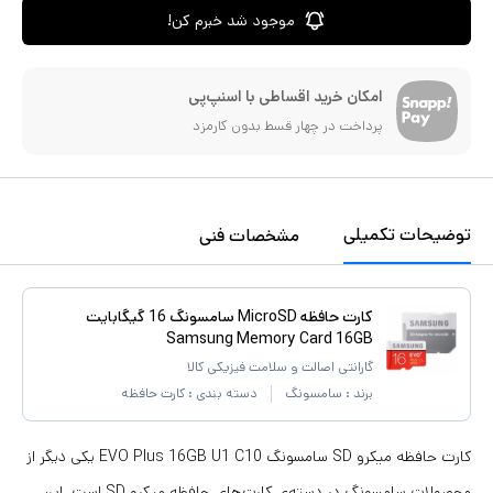
موجود شد خبرم کن!
امکان خرید اقساطی با اسنپ‌پی
پرداخت در چهار قسط بدون کارمزد
توضیحات تکمیلی
مشخصات فنی
کارت حافظه MicroSD سامسونگ 16 گیگابایت
Samsung Memory Card 16GB
گارانتی اصالت و سلامت فیزیکی کالا
برند :
سامسونگ
دسته بندی :
کارت حافظه
کارت حافظه میکرو SD سامسونگ EVO Plus 16GB U1 C10 یکی دیگر از
محصولات سامسونگ در دسته‌ی کارت‌های حافظه میکرو SD است. این