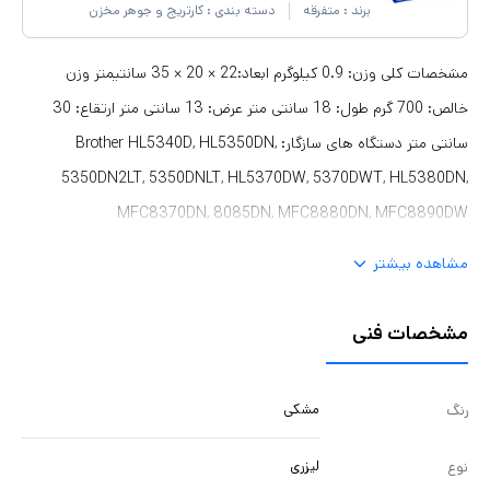
برند :
متفرقه
دسته بندی :
کارتریج و جوهر مخزن
مشخصات کلی وزن: 0.9 کیلوگرم ابعاد:22 × 20 × 35 سانتیمتر وزن
خالص: 700 گرم طول: 18 سانتی متر عرض: 13 سانتی متر ارتقاع: 30
سانتی متر دستگاه های سازگار: Brother HL5340D, HL5350DN,
5350DN2LT, 5350DNLT, HL5370DW, 5370DWT, HL5380DN,
MFC8370DN, 8085DN, MFC8880DN, MFC8890DW
مشاهده بیشتر
مشخصات فنی
مشکی
رنگ
لیزری
نوع