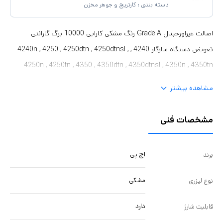
دسته بندی :
کارتریج و جوهر مخزن
اصالت غیراورجینال Grade A رنگ مشکی کارایی 10000 برگ گارانتی
تعویض دستگاه سازگار 4240 , 4240n , 4250 , 4250dtn , 4250dtnsl ,
4250n , 4250tn , 4350 , 4350dtn , 4350dtnsl , 4350n , 4350tn
مشاهده بیشتر
مشخصات فنی
اچ پی
برند
مشکی
نوع لیزری
دارد
قابلیت شارژ