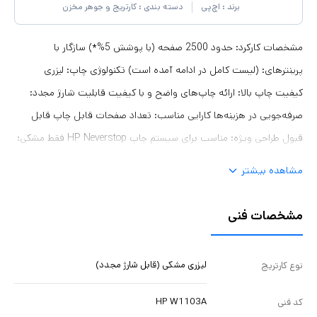
برند :
اچ‌پی
دسته بندی :
کارتریج و جوهر مخزن
مشخصات کارکرد: حدود 2500 صفحه (با پوشش 5%*) سازگار با
پرینترهای: (لیست کامل در ادامه آمده است) تکنولوژی چاپ: لیزری
کیفیت چاپ بالا: ارائه چاپ‌های واضح و با کیفیت قابلیت شارژ مجدد:
صرفه‌جویی در هزینه‌ها کارایی مناسب: تعداد صفحات قابل چاپ قابل
قبول طراحی ویژه: مناسب برای سیستم چاپ HP Neverstop فقط مشکی:
مناسب برای چاپ‌های سیاه و سفید
مشاهده بیشتر
مشخصات فنی
لیزری مشکی (قابل شارژ مجدد)
نوع کارتریج
HP W1103A
کد فنی