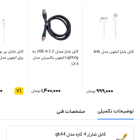
کابل شارژ مبدل USB-A 2.0 به
کابل شارژر بی 
کابل شارژ آیفون مدل 4/4s
Lighting آیفون باکسیژن مدل
برای آیفون مدل A005A
LX 4
۰۰
۷
٪
۱,۴۰۰,۰۰۰
۹۹۹,۰۰۰
تومان
تومان
توضیحات تکمیلی
مشخصات فنی
کابل شارژر 4 کاره مدل gk44