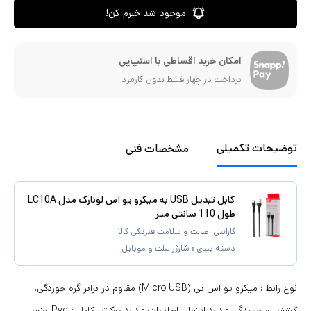
موجود شد خبرم کن!
امکان خرید اقساطی با اسنپ‌پی
پرداخت در چهار قسط بدون کارمزد
توضیحات تکمیلی
مشخصات فنی
کابل تبدیل USB به میکرو یو اس لونارک مدل LC10A
طول 110 سانتی متر
گارانتی اصالت و سلامت فیزیکی کالا
دسته بندی :
شارژر تبلت و موبایل
نوع رابط : میکرو یو اس بی (Micro USB) مقاوم در برابر گره خوردگی،
کشش و خمیدگی : دارد انتقال اطلاعات : دارد روکش کابل : Pvc جنس