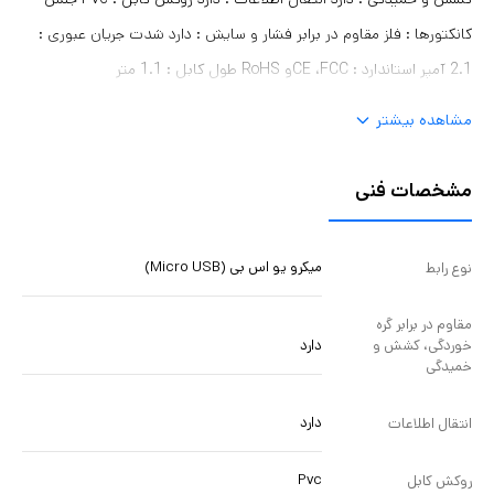
کانکتورها : فلز مقاوم در برابر فشار و سایش : دارد شدت جریان عبوری :
2.1 آمپر استاندارد : CE ،FCCو RoHS طول کابل : 1.1 متر
مشاهده بیشتر
مشخصات فنی
میکرو یو اس بی (Micro USB)
نوع رابط
مقاوم در برابر گره
دارد
خوردگی، کشش و
خمیدگی
دارد
انتقال اطلاعات
Pvc
روکش کابل