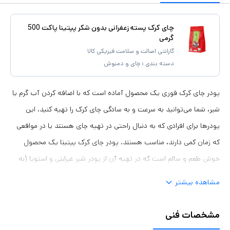
چای کرک پسته زعفرانی بدون شکر پپتینا پاکت 500
گرمی
گارانتی اصالت و سلامت فیزیکی کالا
دسته بندی :
چای و دمنوش
پودر چای کرک فوری یک محصول آماده است که با اضافه کردن آب گرم یا
شیر، شما می‌توانید به سرعت و به سادگی چای کرک را تهیه کنید. این
پودرها برای افرادی که به دنبال راحتی در تهیه چای هستند یا در مواقعی
که زمان کمی دارند، مناسب هستند. پودر چای کرک پپتینا یک محصول
خوش طعم و سالم است که در تهیه آن از پودر شیر غیرلبنی و استویا (به
جای شکر مصنوعی) استفاده شده است. بدین ترتیب امکان استفاده آن
مشاهده بیشتر
برای افراد با رژیم وگان یا افراد حساس به لاکتوز و همچنین افراد با رژیم‌های
لاغری فراهم است. ترکیبات محصول: پودر چای سیاه فوری، پودر خامه‌ای
مشخصات فنی
کننده غیرلبنی (برپایه روغن نارگیل)، پودر سرگل زعفران، پودر پسته و استویا