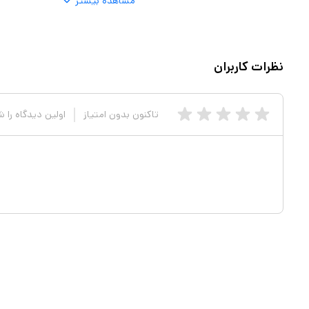
مشاهده بیشتر
 مخصوص قرار گرفت، قوری را گرم
یم کرد. در این مدت چای به‌خوبی دم
جی کتری نیز جهت جدا سازی رسوب
نظرات کاربران
م مورد استفاده قرار می‌گیرد. در
مجموع باید گفت این دستگاه به دلیل داشتن گنجایش 1.7 لیتری کتری و 1.5 لیتری قوری می‌تواند برای
تاکنون بدون امتیاز
اولین دیدگاه را 
آماده سازی آب جوش در مواقعی که
تعداد میهمانان زیاد است، بسیار
کمک کننده خواهد بود. مقایسه‌ی زمان 3 دقیقه ای (حداقل آب داخل کتری) جوش آوردن آب تا 20 الی 30
 است.