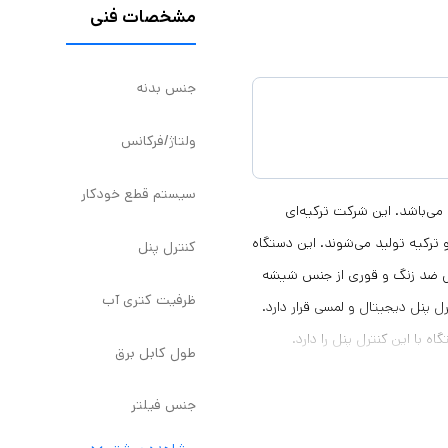
مشخصات فنی
جنس بدنه
ولتاژ/فرکانس
سیستم قطع خودکار
گوسونیک می‌باشد. این شرکت ترکیه‌ای
ترکیه تولید می‌شوند. این دستگاه
کنترل پنل
یل ضد زنگ و قوری از جنس شیشه
ظرفیت کتری آب
ل پنل دیجیتال و لمسی قرار دارد.
با این کنترل پنل را دارد.
طول کابل برق
آمد است. این قوری همچنین دارای
می توان پس از دم کشیدن چای آن را
جنس فیلتر
از قوری جدا کرد. این چای ساز گوسونیک با توجه به مقدار آب داخل کتری بطور میانگین پس از 3 تا 15 دقیقه