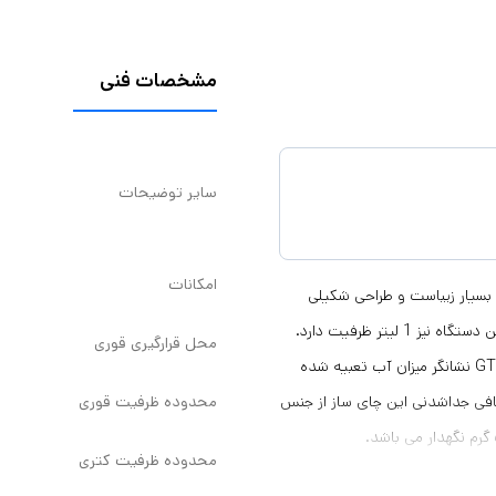
مشخصات فنی
سایر توضیحات
امکانات
نظر ظاهری بسیار زیباست و طراحی شکیلی
دارد. کتری این چای ساز بسیار حجیم است و 2.5 لیتر ظرفیت دارد و قوری این دستگاه نیز 1 لیتر ظرفیت دارد.
محل قرارگیری قوری
کتری این دستگاه از جنس شیشه است . در کنار چای ساز میگل مدل GTS 080 نشانگر میزان آب تعبیه شده
محدوده ظرفیت قوری
افی جداشدنی این چای ساز از جنس
رم نگهدار می باشد.
محدوده ظرفیت کتری