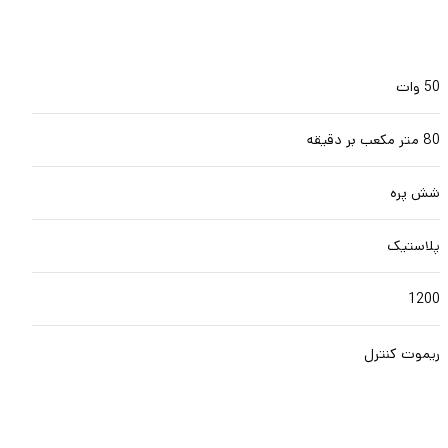
50 وات
80 متر مکعب بر دقیقه
شش پره
پلاستیک
1200
ریموت کنترل