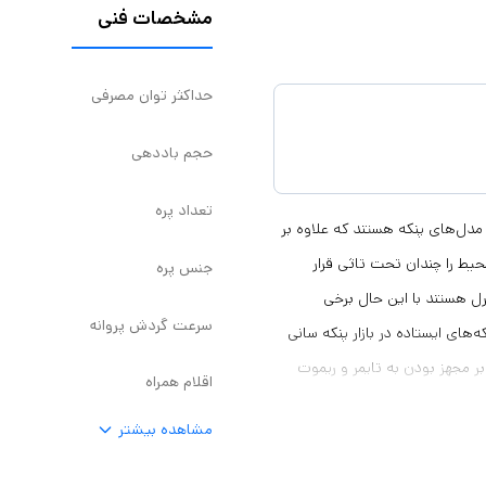
مشخصات فنی
حداکثر توان مصرفی
حجم باددهی
تعداد پره
 مدل‌های پنکه هستند که علاوه بر
حیط را چندان تحت تاثی قرار
جنس پره
ترل هستند با این حال برخی
سرعت گردش پروانه
ه‌های ایستاده در بازار پنکه سانی
ه بر مجهز بودن به تایمر و ریموت
اقلام همراه
کنترل دارای قابلیت تنظیم ارتفاع تا 150 سانتی‌متر هم است. وزن کلی این کالای خانگی 8.7 کیلوگرم و ابعاد و
مشاهده بیشتر
یی با متراژ زیر 100 متر است. به طور کلی حجم باددهی‌ای که این
ر دقیقه است و موتور پرقدرت آن می‌تواند شش