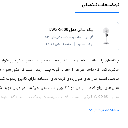
توضیحات تکمیلی
پنکه سانی مدل DWS-3600
گارانتی اصالت و سلامت فیزیکی کالا
برند :
سانی
دسته بندی :
پنکه
پنکه‌های پایه بلند یا همان ایستاده از جمله محصولات محبوب در بازار عنوان
جاگیری کمی که دارند، طراحی آن‌ها به گونه پیش رفته است که دکوراسیون م
ندهند. اغلب مدل‌های میان‌رده‌ی گزینه‌های ایستاده دارای تامیرو ریموت کن
مدل‌های ارزان قیمت‌تر این دو فاکتور را پشتیبانی نمی‌کنند. در میان انواع پنک
مدل DWS-3600 یکی از محصولات خوش‌ساخت و باکیفیت است که علاو
مشاهده بیشتر
میزان باددهی آن متناسب برای محیط‌ها
وسیله می‌تواند در هر حیطی ایجاد کند 80 متر مکعب د