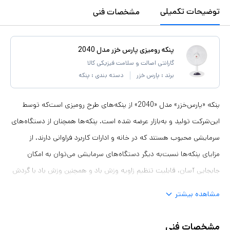
توضیحات تکمیلی
مشخصات فنی
پنکه رومیزی پارس خزر مدل 2040
گارانتی اصالت و سلامت فیزیکی کالا
برند :
پارس خزر
دسته بندی :
پنکه
پنکه «پارس‌خزر» مدل «2040» از پنکه‌های طرح رومیزی است‌که توسط
این‌شرکت تولید و‌ به‌بازار عرضه شده است. پنکه‌ها همچنان از دستگاه‌های
سرمایشی محبوب هستند که در خانه و ادارات کاربرد فراوانی دارند. از
مزایای پنکه‌ها نسبت‌به دیگر دستگاه‌های سرمایشی می‌توان به امکان
جابجایی آسان، قابلیت تنظیم زاویه وزش باد و همچنین وزش باد با گردش
افقی اشاره کرد. این مدل دارای چهار پره شفاف است که بین دو صفحه
مشاهده بیشتر
محافظ مشبک قرار گرفته است. کاربر از‌طریق کلیدهای تعبیه‌شده روی
پایه، قادر به خاموش و روشن کردن و تغییر تنظیمات دستگاه است.
مشخصات فنی