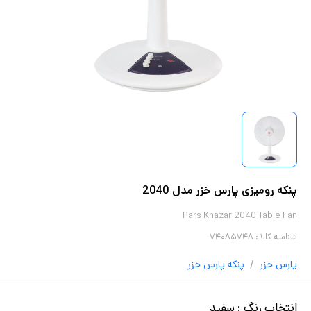
پنکه رومیزی پارس خزر مدل 2040
Pars Khazar 2040 Table Fan
شناسه کالا :
۷۴۰۸۵۷۴۸
/
پارس خزر
پنکه
پارس خزر
انتخاب
رنگ
:
سفید