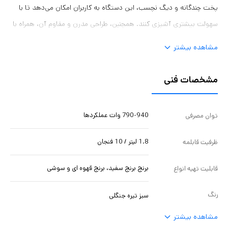
پخت چندگانه و دیگ نچسب، این دستگاه به کاربران امکان می‌دهد تا با
سهولت بیشتری آشپزی کنند. همچنین، طراحی مدرن و مقاوم آن، همراه با
قابلیت گرم نگه‌داشتن غذا برای مدت طولانی، این پلوپز را به یکی از
مشاهده بیشتر
بهترین گزینه‌های موجود در بازار تبدیل کرده است. پلوپز فیلیپس 4518 از
لحاظ طراحی دارای ساختاری مدرن، کاربرپسند و مقاوم است. طراحی زیبا و
مشخصات فنی
منحصر به فرد این دستگاه به گونه‌ای است که می‌تواند به راحتی با
دکوراسیون هر آشپزخانه‌ای هماهنگ شود.
790-940 وات عملکردها
توان مصرفی
1.8 لیتر / 10 فنجان
ظرفیت قابلمه
برنج برنج سفید، برنج قهوه ای و سوشی
قابلیت تهیه انواع
رنگ
سبز تیره جنگلی
مشاهده بیشتر