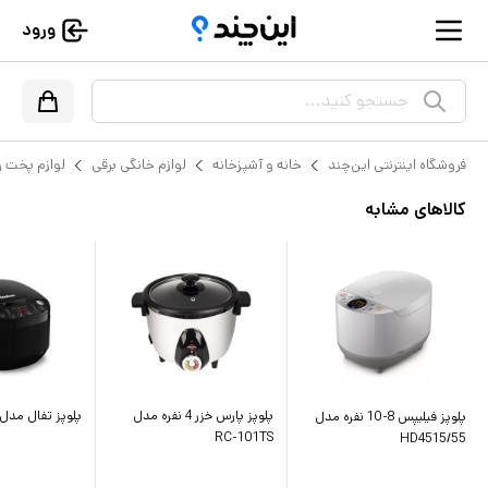
ورود
جستجو کنید...
فروشگاه اینترنتی این‌چند
خانه و آشپزخانه
لوازم خانگی برقی
لوازم پخت و
کالاهای مشابه
پلوپز پارس خزر 4 نفره مدل
پلوپز تفال مدل efal 622
پلوپز فیلیپس 8-10 نفره مدل
RC-101TS
HD4515/55