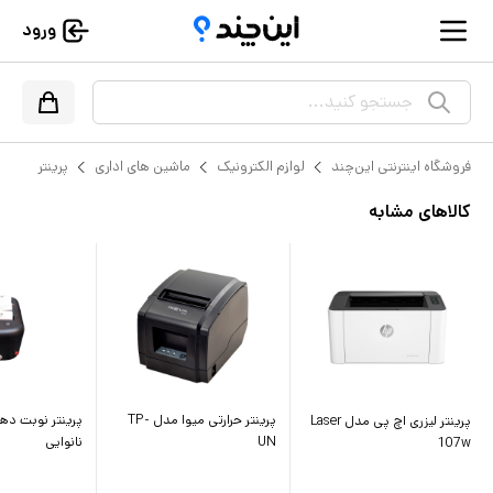
ورود
جستجو کنید...
فروشگاه اینترنتی این‌چند
لوازم الکترونیک
ماشین های اداری
پرینتر
کالاهای مشابه
پرینتر حرارتی میوا مدل TP-
پرینتر نوبت ده
پرینتر لیزری اچ پی مدل Laser
UN
نانوایی
107w