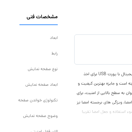
مشخصات فنی
ابعاد
رابط
نوع صفحه نمایش
پد امضای Sigma Sigma محصول شرکت Signotec آلمان، یک پد امضای دیجیتال با پورت USB برای اخذ
ه و تخصص در این زمینه است و جایزه بهترین کیفیت و
ابعاد صفحه نمایش
آن خود کرده است. با نرم افزار مناسب پد امضای Sigma می توان به سطح بالایی از امنیت، برای
تکنولوژی خواندن صفحه
مضا، ویژگی های برجسته امضا نیز
ذخیره می شوند. بنابراین در صورت استفاده از پد امضای Sigma، سوء استفاده و جعل امضا تقریبا
وضوح صفحه نمایش
سناد و مدارک قانونی نیز تایید
شده و دارای گواهی نامه معتبر می باشد. علاوه بر این Sigma دارای گواهینامه کیفیت از شرکت TÜV آلمان نیز
الان قفل امنیتی