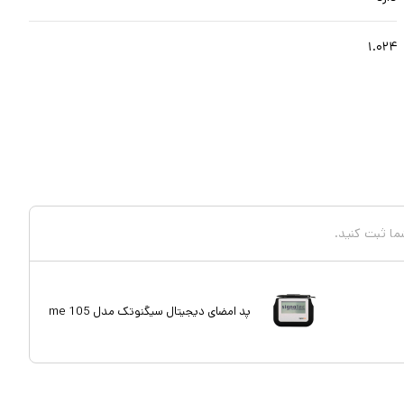
۱.۰۲۴
شما ثبت کنید.
پد امضای دیجیتال سیگنوتک مدل me 105