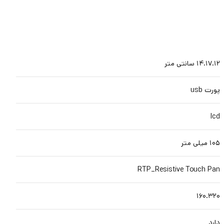
۱۴.۱۷.۱۲ سانتی متر
پورت usb
lcd
۱۰۵ میلی متر
RTP_Resistive Touch Pan
۱۶۰.۳۲۰
دارد