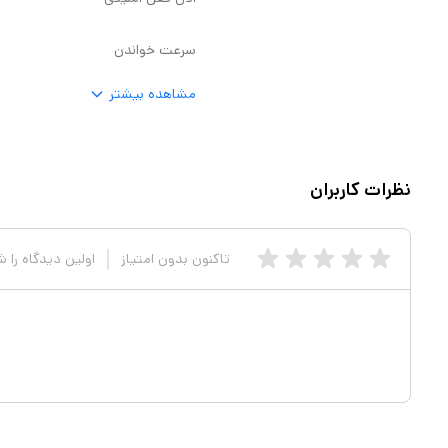
یجیتال در مراکز قضایی جهت اخذ
سرعت خواندن
افزار قوه قضاییه ابعاد پد امضا
دیجیتال سیگنوتک Sigma 105 برابر با است. وزن پد امضا سیگنوتک مدل Sigma 105 برابر با 200 گرم است.
مشاهده بیشتر
یم و بی باتری است. راه اندازی پد امضا
Signotec Sigma 105 بسیار ساده و هزینه نگه داری آن پایین است. دستگاه تشخیص هویت Sigma 105
نظرات کاربران
 Sigma 105 بسیار کاربردی در بانک هاست. دارای کیف مخصوص
تاکنون بدون امتیاز
اولین دیدگاه را 