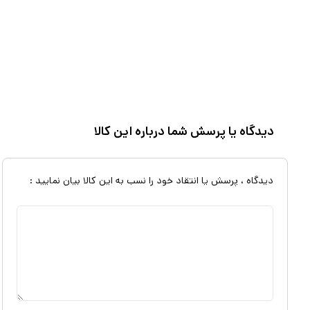
می باشد. همچنین این دستگاه در اکثر کشورهای جهان به عنوان پد امضای د
امضای الکترونیکی ایمن و مطمعن استفاده میشود. امکان اتصال و ادغام با نرم 
پد امضا Signotec مدل Sigma 105 دارای مداد به صورت بی س
دیدگاه یا پرسش شما درباره این کالا
دارای پورت USB است. پد امضا سیگنوتک
دستگاه
دیدگاه ، پرسش یا انتقاد خود را نسب به این کالا بیان نمایید :