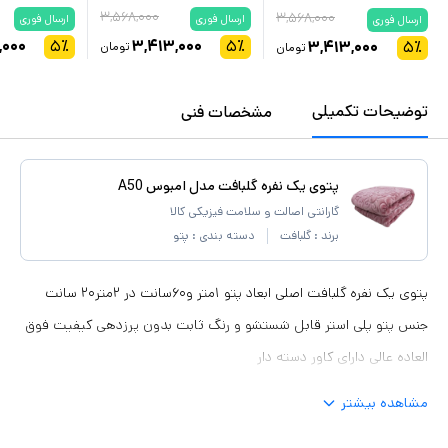
۳,۵۶۸,۰۰۰
۳,۵۶۸,۰۰۰
ارسال فوری
ارسال فوری
ارسال فوری
,۰۰۰
۵
٪
۳,۴۱۳,۰۰۰
۵
٪
۳,۴۱۳,۰۰۰
۵
٪
تومان
تومان
توضیحات تکمیلی
مشخصات فنی
پتوی یک نفره گلبافت مدل امبوس A50
گارانتی اصالت و سلامت فیزیکی کالا
برند :
گلبافت
دسته بندی :
پتو
پتوی یک نفره گلبافت اصلی ابعاد پتو ۱متر و۶۰سانت در ۲متر۲۰ سانت
جنس پتو پلی استر قابل شستشو و رنگ ثابت بدون پرزدهی کیفیت فوق
العاده عالی دارای کاور دسته دار
مشاهده بیشتر