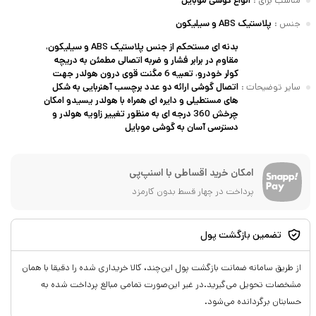
مناسب برای
:
انواع گوشی موبایل
جنس
:
پلاستیک ABS و سیلیکون
بدنه ای مستحکم از جنس پلاستیک ABS و سیلیکون،
مقاوم در برابر فشار و ضربه اتصالی مطمئن به دریچه
کولر خودرو، تعبیه 6 مگنت قوی درون هولدر جهت
سایر توضیحات
:
اتصال گوشی ارائه دو عدد برچسب آهنربایی به شکل
های مستطیلی و دایره ای همراه با هولدر یسیدو امکان
چرخش 360 درجه ای به منظور تغییر زاویه هولدر و
دسترسی آسان به گوشی موبایل
امکان خرید اقساطی با اسنپ‌پی
پرداخت در چهار قسط بدون کارمزد
تضمین بازگشت پول
از طریق سامانه ضمانت بازگشت پول این‌چند، کالا خریداری شده را دقیقا با همان
مشخصات تحویل می‌گیرید.در غیر این‌صورت تمامی مبالغ پرداخت شده به
حسابتان برگردانده می‌شود.