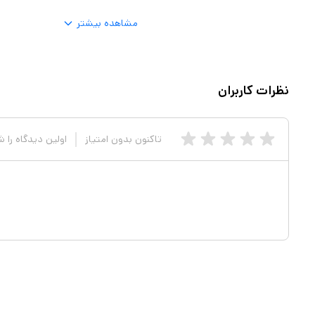
رد و مانع افتادن آن در مسیر،
مشاهده بیشتر
 رانندگی کنید و از امکانات گوشی
استفاده کنید. پایه نگهدارنده مگنتی دریچه کولری موبایل یسیدو YESIDO C128با قابلیت مغناطیسی خود
غناطیس آن نباشید. خاصیت
نظرات کاربران
ارد نمی‌کند. علاوه بر آن، اجزای
تاکنون بدون امتیاز
اولین دیدگاه را 