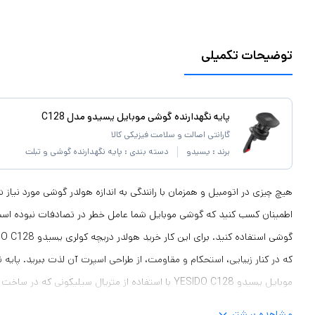
توضیحات تکمیلی
پایه نگهدارنده گوشی موبایل یسیدو مدل C128
گارانتی اصالت و سلامت فیزیکی کالا
برند :
یسیدو
دسته بندی :
پایه نگهدارنده گوشی و تبلت
هیچ چیزی در اتومبیل و همزمان با رانندگی به اندازه هولدر گوشی مورد نیاز
اطمینان کسب کنید که گوشی موبایل شما عامل خطر در تصادفات نبوده است و
که در کنار زیبایی، استحکام و مقاومت، از طراحی اسپرت آن لذت ببرید. پایه 
موبایل یسیدو YESIDO C128 با استفاده از متریال سیلیکونی
کامل در برابر عوارض و آسیب‌های محیطی دارد. به همین دلیل هیچ نوع ضر
مشاهده بیشتر