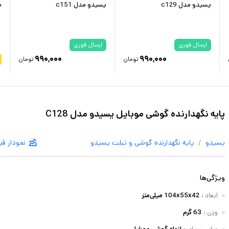
یسیدو مدل c129
یسیدو مدل c151
ی
ارسال فوری
ارسال فوری
۹۹۰,۰۰۰
۹۹۰,۰۰۰
تومان
تومان
پایه نگهدارنده گوشی موبایل یسیدو مدل C128
/
یسیدو
پایه نگهدارنده گوشی و تبلت
یسیدو
نمودار ق
ویژگی‌ها
ابعاد
:
104x55x42 میلی‌متر
وزن
:
63 گرم