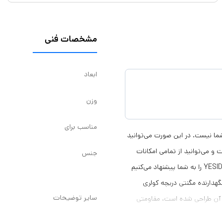
مشخصات فنی
ابعاد
وزن
مناسب برای
 شما نیست. در این صورت می‌توانید
 می‌توانید از تمامی امکانات
جنس
گوشی استفاده کنید. برای این کار خرید هولدر دریچه کولری یسیدو YESIDO C128 را به شما پیشنهاد می‌کنیم
نگهدارنده مگنتی دریچه کولری
سایر توضیحات
 که در ساخت آن طراحی شده است، مقاومتی
به و خراشی باعث آسیب وارد شدن