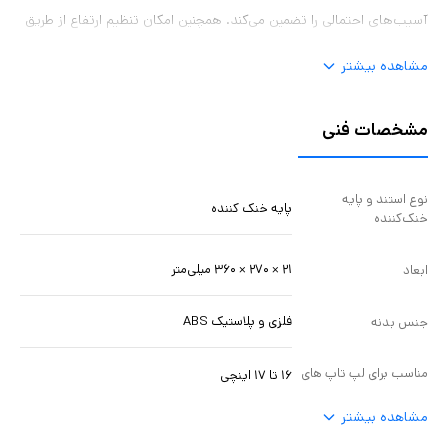
آسیب‌های احتمالی را تضمین می‌کند. همچنین امکان تنظیم ارتفاع از طریق
پایه تعبیه شده تا 2 سطح مختلف وجود دارد. بهره‌مندی از 2 پورت USB
مشاهده بیشتر
با قابلیت انتقال دیتا محدودیت‌های استفاده از پورت‌های لپ‌تاپ را
جبران می‌کند. HCP085 مناسب برای انواع لپ‌تاپ‌ها با سایز تا 17 اینچ
مشخصات فنی
است و با تعبیه چراغ LED روی فن و نورپردازی داخلی جلوه بصری زیبایی
ایجاد کرده است. این مدل دارای یک عدد کابل USB برای اتصال به
نوع استند و پایه
پایه خنک کننده
لپ‌تاپ است و ولتاژ کاری 5 ولتDC، جریان کاری 0٫65±10% آمپر و توان
خنک‌کننده
مصرفی 3.25 وات است.
۲۱ × ۲۷۰ × ۳۶۰ میلی‌متر
ابعاد
فلزی و پلاستیک ABS
جنس بدنه
مناسب برای لپ تاپ های
۱۶ تا ۱۷ اینچی
مشاهده بیشتر