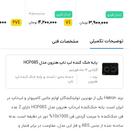
۴,۵۰۰,۰۰۰
ارسال فوری
ارسال فوری
۰۰۰
۲۷
٪
۴,۲۰۰,۰۰۰
۷
٪
۳,۹۰۰,۰۰۰
تومان
تومان
توضیحات تکمیلی
مشخصات فنی
پایه خنک کننده لپ تاپ هترون مدل HCP085
گارانتی ۱۲ ماه فورتیم
برند :
دسته بندی :
استند و پایه خنک‌ کننده لپ
هترون
تاپ
برند Hatron یکی از بهترین تولیدکنندگان لوازم جانبی کامپیوتر و لپ‌تاپ در
ایران است. پایه خنک‌کننده لپ‌تاپ هترون مدل HCP085 دارای 2 عدد
فن خنک‌کننده با سرعت گردش فن 1000±10% دور در دقیقه است. بدنه
ساخته شده از جنس ABS و فلز این مدل، مقاومت در برابر فشار و