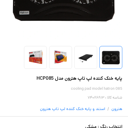
پایه خنک کننده لپ تاپ هترون مدل HCP085
cooling pad model hatron 085
شناسه کالا :
۷۴۰۸۶۸۱۳
/
هترون
استند و پایه خنک‌ کننده لپ تاپ
هترون
انتخاب
رنگ
:
مشکی