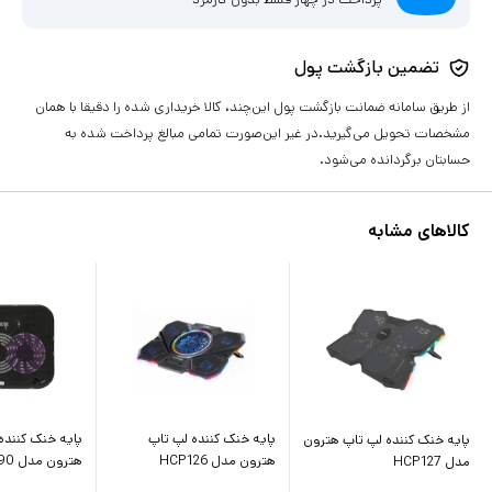
تضمین بازگشت پول
از طریق سامانه ضمانت بازگشت پول این‌چند، کالا خریداری شده را دقیقا با همان
مشخصات تحویل می‌گیرید.در غیر این‌صورت تمامی مبالغ پرداخت شده به
حسابتان برگردانده می‌شود.
کالاهای مشابه
پایه خنک کننده لپ تاپ
پایه خنک کننده
پایه خنک کننده لپ تاپ هترون
هترون مدل HCP126
هترون مدل HCP090
مدل HCP127