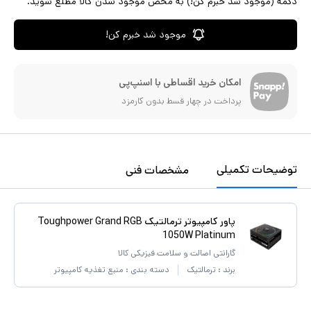
دکمه (موجود شد خبرم کن!) به محض موجود شدن کالا مطلع شوید.
موجود شد خبرم کن!
امکان خرید اقساطی با اسنپ‌پی
پرداخت در چهار قسط بدون کارمزد
توضیحات تکمیلی
مشخصات فنی
پاور کامپیوتر ترمالتیک Toughpower Grand RGB
1050W Platinum
گارانتی اصالت و سلامت فیزیکی کالا
برند :
ترمالتیک
دسته بندی :
منبع تغذیه کامپیوتر