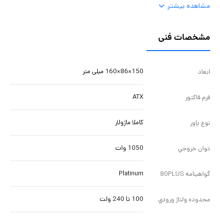
مشاهده بیشتر
مشخصات فنی
150×86×160 میلی متر
ابعاد
ATX
فرم فاکتور
کاملا ماژولار
نوع پاور
1050 وات
توان خروجي
Platinum
گواهينامه 80PLUS
100 تا 240 ولت
محدوده ولتاژ ورودي