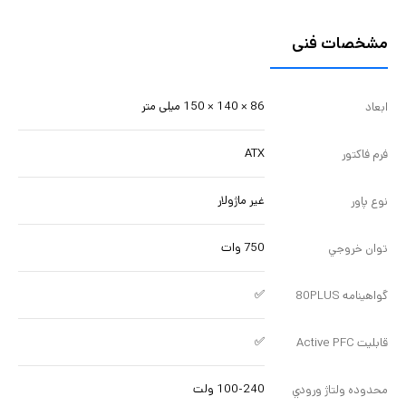
مشخصات فنی
86 × 140 × 150 میلی متر
ابعاد
ATX
فرم فاکتور
غیر ماژولار
نوع پاور
750 وات
توان خروجي
✅
گواهينامه 80PLUS
✅
قابليت Active PFC
100-240 ولت
محدوده ولتاژ ورودي