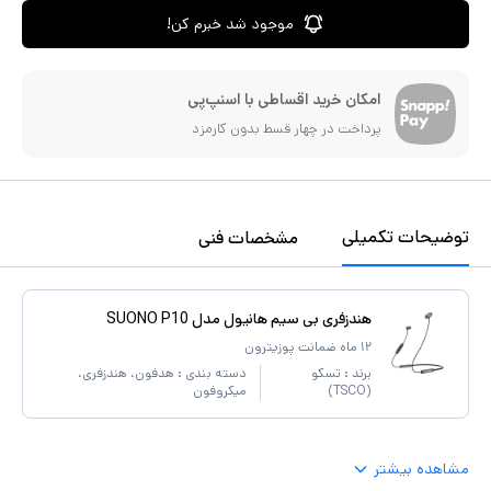
موجود شد خبرم کن!
امکان خرید اقساطی با اسنپ‌پی
پرداخت در چهار قسط بدون کارمزد
توضیحات تکمیلی
مشخصات فنی
هندزفری بی سیم هانیول مدل SUONO P10
۱۲ ماه ضمانت پوزیترون
برند :
تسکو
دسته بندی :
هدفون، هندزفری،
(TSCO)
میکروفون
مشاهده بیشتر