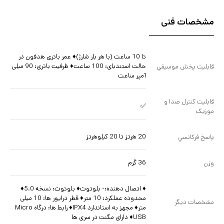
مشخصات فنی
تا 10 ساعت (با هر بار شارژ)♦ عمر باتری هدفون در
حالت استندبای: 100 ساعت♦ ظرفیت باتری: 90 میلی
قابليت پخش موسيقي
آمپر ساعت
قابليت کنترل صدا و
✅
موزيک
20 هرتز تا 20 کیلوهرتز
پاسخ فرکانسي
36 گرم
وزن
♦ اتصال دهنده:- بلوتوث♦ بلوتوث: نسخه 5.0♦
محدوده عملکرد: 10 متر♦ قطر درایور ها: 10 میلی
مشخصات ديگر
متر♦ مجهز به استاندارد IPX4♦ رابط ها: درگاه Micro
USB♦ دارای مگنت در سری ها