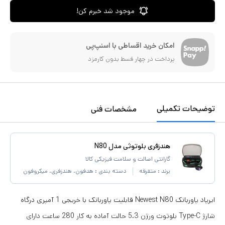
موجود شد خبرم کن!
امکان خرید اقساطی با اسنپ‌پی
پرداخت در چهار قسط بدون کارمزد
توضیحات تکمیلی
مشخصات فنی
هندزفری بلوتوثی مدل N80
گارانتی اصالت و سلامت فیزیکی کالا
برند :
متفرقه
دسته بندی :
هدفون، هندزفری، میکروفون
ایرپاد پاوربانک Newest N80 قابلیت پاوربانک با خریجی 1 آمپری درگاه
شارژ Type-C بلوتوث ورژن 5.3 حالت آماده به کار 280 ساعت دارای