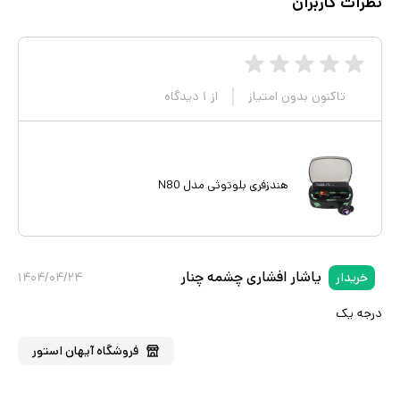
نظرات کاربران
تاکنون بدون امتیاز
از
۱
دیدگاه
هندزفری بلوتوثی مدل N80
یاشار افشاری چشمه چنار
خریدار
۱۴۰۴/۰۴/۲۴
درجه یک
فروشگاه
آیهان استور