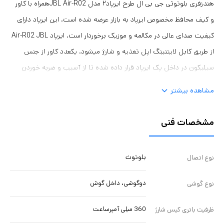
هندزفری بلوتوثی جی بی ال طرح ایرپاد۲ مدل JBL Air-R02همراه با کاور
و کیف محافظ مخصوص ایرپاد به بازار عرضه شده است. این ایرپاد دارای
کیفیت صدای عالی در مکالمه و موزیک برخوردار است. ایرپاد Air-R02 JBL
از طریق کابل لایتنینگ اپل تغذیه و شارژ میشود. یکعدد کاور از جنس
سیلیکون در داخل پک ایرپاد قرار داده شده تا از آسیب و ضربه خوردن
ممانعت کند. محدوده عملکرد بلوتوث 10متر است. ظرفیت باتری کیس
مشاهده بیشتر
شارژ در این مدل 360 میلی آمپرساعت و‌ مجهز به پنل لمسی قوی روی
گوشیهای ایرپاد جهت کنترل و پخش موزیک و مکالمه است.
مشخصات فنی
بلوتوث
نوع اتصال
دوگوشی، داخل گوش
نوع گوشی
360 میلی آمپرساعت
ظرفیت باتری کیس شارژ