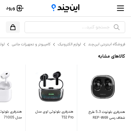
ورود
جستجو کنید...
فروشگاه اینترنتی این‌چند
لوازم الکترونیک
کامپیوتر و تجهیزات جانبی
لواز
کالاهای مشابه
هندزفری بلوتوثی اوی مدل
هندزفری بلوتوث 5.3 طرح
T52 Pro
مدل 71005
شفاف رسی REP-W69