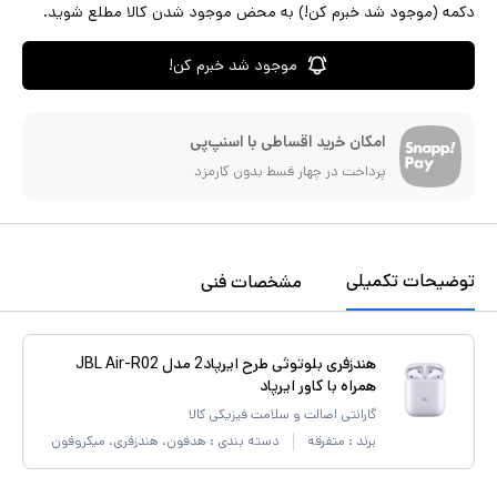
دکمه (موجود شد خبرم کن!) به محض موجود شدن کالا مطلع شوید.
موجود شد خبرم کن!
امکان خرید اقساطی با اسنپ‌پی
پرداخت در چهار قسط بدون کارمزد
توضیحات تکمیلی
مشخصات فنی
هندزفری بلوتوثی طرح ایرپاد2 مدل JBL Air-R02
همراه با کاور ایرپاد
گارانتی اصالت و سلامت فیزیکی کالا
برند :
متفرقه
دسته بندی :
هدفون، هندزفری، میکروفون