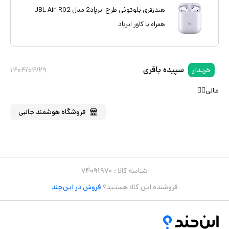
هندزفری بلوتوثی طرح ایرپاد2 مدل JBL Air-R02
همراه با کاور ایرپاد
سپیده باقری
خریدار
۱۴۰۴/۰۴/۲۹
عالی👍🏻
فروشگاه
هوشمند جانبی
شناسه کالا :
۷۴۰۹۱۹۷۰
فروشنده این کالا هستید؟
فروش در این‌چند