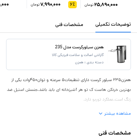
,۰۰۰
۷,۹۹۰,۰۰۰
۶
٪
۲۵,۸۹۰,۰۰۰
تومان
تومان
توضیحات تکمیلی
مشخصات فنی
همزن سیلورکرست مدل 235
گارانتی اصالت و سلامت فیزیکی کالا
دسته بندی :
همزن
همزن۲۳۵ سیلور کرست دارای تنظیمات۵ سرعته و توان۴۵۰وات یکی از
بهترین خردکن هاست ک تو هر آشپزخانه ای باید باشد.جنسش استیل ضد
زنگ است.عملکرد توربو دارد.
مشاهده بیشتر
مشخصات فنی