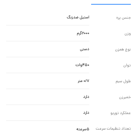
استیل ضدزنگ
جنس پره
۲۰۰۰گرم
وزن
دستی
نوع همزن
۴۵۰وات
توان
۰/۷ متر
طول سیم
دارد
خمیرزن
دارد
عملکرد توربو
تعداد تنظیمات سرعت
۵سرعته