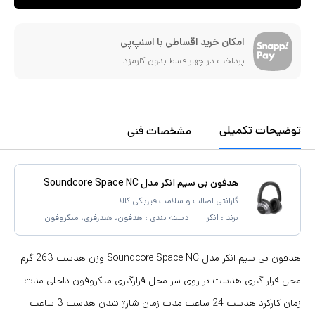
امکان خرید اقساطی با اسنپ‌پی
پرداخت در چهار قسط بدون کارمزد
توضیحات تکمیلی
مشخصات فنی
هدفون بی سیم انکر مدل Soundcore Space NC
گارانتی اصالت و سلامت فیزیکی کالا
برند :
انکر
دسته بندی :
هدفون، هندزفری، میکروفون
هدفون بی سیم انکر مدل Soundcore Space NC وزن هدست 263 گرم
محل قرار گیری هدست بر روی سر محل قرارگیری میکروفون داخلی مدت
زمان کارکرد هدست 24 ساعت مدت زمان شارژ شدن هدست 3 ساعت