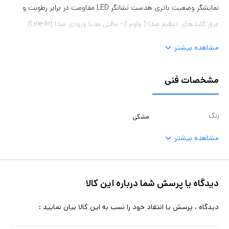
نمایشگر وضعیت باتری هدست نشانگر LED مقاومت در برابر رطوبت و
عرق کلیدهای تنظیم صدا ( ولوم ) - مالتی مدیا ورودی صدا (Line-In)
ورودی کارت حافظه قابلیت مکالمه مشخصات فنی نوع اتصال بی سیم
مشاهده بیشتر
نوع رابط بلوتوث نسخه بلوتوث 4.1 منبع تغذیه باتری داخلی سایر ویژگی
ها درایور یا اپلیکیشن اختصاصی ویژگی ها دارای قابلیت نویز گیر می باشد
مشخصات فنی
رنگ
مشکی
مشاهده بیشتر
دیدگاه یا پرسش شما درباره این کالا
دیدگاه ، پرسش یا انتقاد خود را نسب به این کالا بیان نمایید :