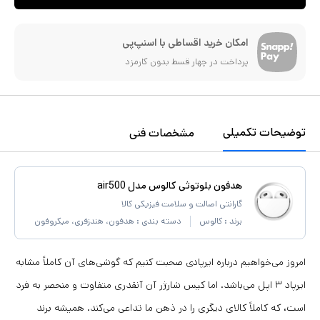
امکان خرید اقساطی با اسنپ‌پی
پرداخت در چهار قسط بدون کارمزد
توضیحات تکمیلی
مشخصات فنی
هدفون بلوتوثی کالوس مدل air500
گارانتی اصالت و سلامت فیزیکی کالا
برند :
کالوس
دسته بندی :
هدفون، هندزفری، میکروفون
امروز می‌خواهیم درباره ایرپادی صحبت کنیم که گوشی‌های آن کاملاً مشابه
ایرپاد ۳ اپل می‌باشد. اما کیس شارژر آن آنقدری متفاوت و منحصر به فرد
است، که کاملاً کالای دیگری را در ذهن ما تداعی می‌کند. همیشه برند