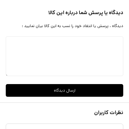
توکار، تلفن‌های همراه هوشمند و Xbox One تهیه شده است که به طور
دیدگاه یا پرسش شما درباره این کالا
یکنواخت با یکدیگر ارتباط دارند و بدون نیاز به هیچ ابزار دیگری می‌توانند
به یکدیگر متصل شوند و کنترل همگی آن‌ها هرچه آسان‌تر و پیشرفته‌تر
دیدگاه ، پرسش یا انتقاد خود را نسب به این کالا بیان نمایید :
شود. بازگشت منوی استارت، دسکتاپ چندگانه - امکان استفاده به‌صورت
هم‌زمان از 4 نرم‌افزار - به روز رسانی خودکار ویندوز بدون دخالت کاربر -
حذف Windows Media Center قطع پشتیبانی آن - پشتیبانی از DirectX
12 و WDDM 2.0 - امکان پشتیبانی از نمایشگرهایی با بزرگی 80 اینچ -
امکان پشتیبانی از تقویم شمسی - همگام سازی تمامی سیستم عامل‌های
مبنی بر Windows 10 این ویندوز شامل پنجمین آپدیت رسمی (Build
17763.1) از طرف شرکت مایکروسافت بوده و بدون محدودیت زمانی و
ارسال دیدگاه
مکانی و بی نیاز از اینترنت بر روی هر کامپیوتری فعال می شود.
نظرات کاربران