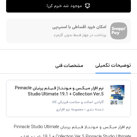
موجود شد خبرم کن!
امکان خرید اقساطی با اسنپ‌پی
پرداخت در چهار قسط بدون کارمزد
توضیحات تکمیلی
مشخصات فنی
نرم افزار میـکـس و مـونـتـاژ فـیـلـم پرنیان Pinnacle
Studio Ultimate 19.1 + Collection Ver.5
گارانتی اصالت و سلامت فیزیکی کالا
دسته بندی :
مجموعه نرم افزاری
نرم افزار میـکـس و مـونـتـاژ فـیـلـم پرنیان Pinnacle Studio Ultimate
19.1 + Collection Ver.5 Pinnacle Studio Ultimate نام نرم افزاری