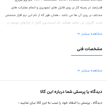
قدرتمند در زمینه کار بر روی فایل های تصویری و انجام عملیات های
مختلف بر روی آن ها می باشد ، همان طور که از نام این نرم افزار مشخص
است کاربران می توانند همانند یک استودیوی کامل از ابزارهای موجود در
این نرم افزار برای رفع نیازهای خود استفاده نمایند ، قابلیت ویرایش فایل
مشاهده بیشتر
های تصویری در نرم افزار و نوارهای حرکتی ، قابلیت ویرایش نور و رنگ
تصاویر ، قابلیت برش، چسباندن و حذف قسمتی از تصاویر ، قابلیت افکت
مشخصات فنی
گذاری بر روی تصویر ، توانایی درج متن بر روی تصاویر ، پشتیبانی از
فرمت های مختلف ، قدرت بالای نرم افزار در وارد کردن منابع کلیپ های
ویدئویی 3D از منابع مانند دوربین ها و فرمت Panasonic MVC و
مشاهده بیشتر
ویرایش آنها در حالت های مختلف و با استفاده از با کیفیت ترین تصویر
از دیگر قابلیت های آن می باشد ، به اشتراک گذاری پروژه ها به صورت
دیدگاه یا پرسش شما درباره این کالا
آنلاین در سایت ها ، مدیریت، برچسب گذاری و انتشار رسانه ها ، شما می
توانید به صورت دستی یا خودکار تمامی عکس ها و ویدئوهای خود را از
دیدگاه ، پرسش یا انتقاد خود را نسب به این کالا بیان نمایید :
طریق دوربین های مجازی، دوربین های دیجیتال، وبکم، تبلت، گوشی