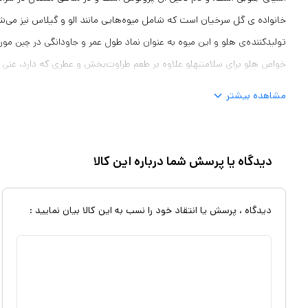
خانواده‌ ی گل سرخیان است که شامل میوه‌هایی مانند الو و گیلاس نیز می‌ش
تولیدکننده‌ی هلو و این میوه به عنوان نماد طول عمر و جاودانگی در چین مور
خواص هلو برای سلامتیهلو علاوه بر طعم طراوت‌بخش و عطری که دارد، غنی ا
درمانی را به شما ارائه می‌‌دهد. پوست و گوشت هلو دارای خواص آنتی‌اکسید
مشاهده بیشتر
اثرات محافظتی این میوه نقش دارد. آنتی‌اکسیدان‌هایی مانند بتا کریتوکسانتی
شده از اکسیژن کمک می‌کنند و از بدن در برابر اثرات مضر بیماری‌های مخت
کیفیت محصولات درجای خشک و خنک نگهداری شود دور از نور مستقیم خور
دیدگاه یا پرسش شما درباره این کالا
زیپ دارد وجی
شود
دیدگاه ، پرسش یا انتقاد خود را نسب به این کالا بیان نمایید :