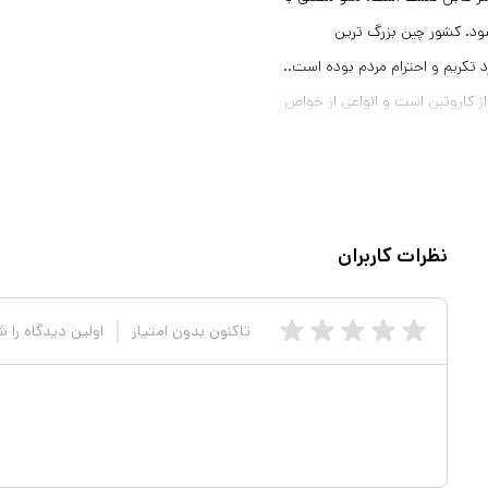
ود. کشور چین بزرگ‌ ترین
د تکریم و احترام مردم بوده است..
ز کاروتین است و انواعی از خواص
انی قابل توجهی است. هلو نیز در
ن به مهار رادیکال‌های آزاد مشتق
لف محافظت می‌کنند. جهت حفظ
شید ترجیحا در بسته های اصلی
نظرات کاربران
سنک نگهداری شود درصورتی که قرار بر استفاده بیش از 6ماه است لطفا در شرایط فریز نگهداری
تاکنون بدون امتیاز
اولین دیدگاه را 