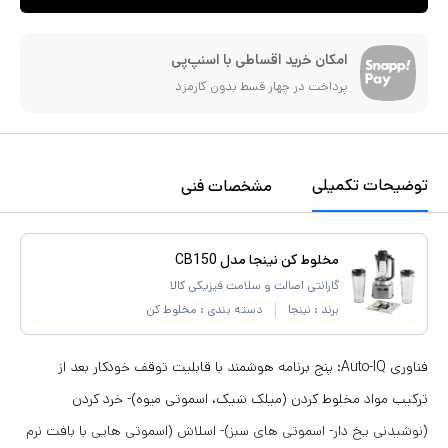
امکان خرید اقساطی با اسنپ‌پی
پرداخت در چهار قسط بدون کارمزد
توضیحات تکمیلی
مشخصات فنی
مخلوط کن نینجا مدل CB150
گارانتی اصالت و سلامت فیزیکی کالا
برند :
نینجا
دسته بندی :
مخلوط کن
فناوری Auto-IQ: پنج برنامه هوشمند با قابلیت توقف خودکار بعد از
ترکیب مواد مخلوط کردن (میلک شیک، اسموتی میوه)- خرد کردن
(نوشیدنی یخ دار- اسموتی های سبز)- اسلاش (اسموتی هایی با بافت نرم