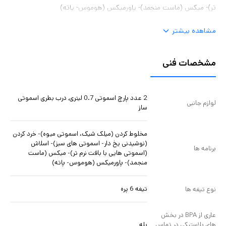
تر)- میکس (ماست منجمد)- پاورمیکس (هوموس- پاته)
مشاهده بیشتر
مشخصات فنی
2 عدد پارچ اسموتی 0.7 لیتری, درب بطری اسموتی
لوازم جانبی
ساز
مخلوط کردن (میلک شیک، اسموتی میوه)- خرد کردن
(نوشیدنی یخ دار- اسموتی های سبز)- اسلاش
برنامه ها
(اسموتی هایی با بافت نرم تر)- میکس (ماست
منجمد)- پاورمیکس (هوموس- پاته)
تیغه 6 پره
نوع تیغه ها
عاری از BPA در بخش
بله
های پلاستیکی در تماس